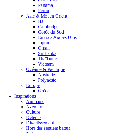
Panama
Pérou
Asie & Moyen Orient
Bali
Cambodge
Corée du Sud
Emirats Arabes Unis
Japon
Oman
Sri Lanka
Thaïlande
Vietnam
Océanie & Pacifique
Australie
Polynésie
Europe
Grèce
Inspirations
Animaux
Aventure
Culture
Détente
Divertissement
Hors des sentiers battus