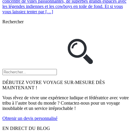
concentré de villes passionnantes, de superbes grands espaces avec
les légendes indiennes et les cowboys en toile de fond. Et si vous
vous laissiez tenter par […]
Rechercher
DÉBUTEZ VOTRE VOYAGE SUR-MESURE DÈS
MAINTENANT !
Vous rêvez de vivre une expérience ludique et fédératrice avec votre
tribu à l’autre bout du monde ? Contactez-nous pour un voyage
inoubliable et un service irréprochable !
Obtenir un devis personnalisé
EN DIRECT DU BLOG