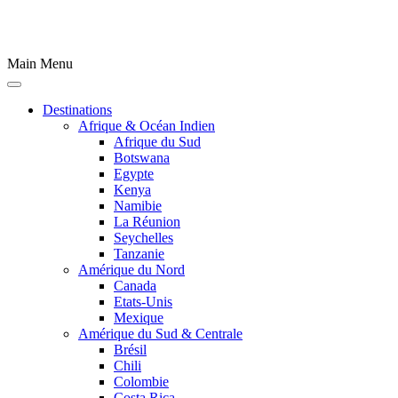
Main Menu
Destinations
Afrique & Océan Indien
Afrique du Sud
Botswana
Egypte
Kenya
Namibie
La Réunion
Seychelles
Tanzanie
Amérique du Nord
Canada
Etats-Unis
Mexique
Amérique du Sud & Centrale
Brésil
Chili
Colombie
Costa Rica