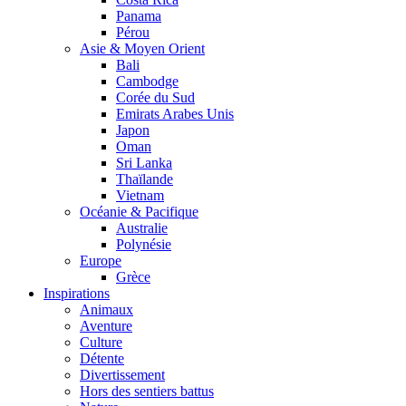
Panama
Pérou
Asie & Moyen Orient
Bali
Cambodge
Corée du Sud
Emirats Arabes Unis
Japon
Oman
Sri Lanka
Thaïlande
Vietnam
Océanie & Pacifique
Australie
Polynésie
Europe
Grèce
Inspirations
Animaux
Aventure
Culture
Détente
Divertissement
Hors des sentiers battus