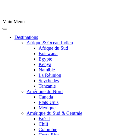
Main Menu
Destinations
Afrique & Océan Indien
Afrique du Sud
Botswana
Egypte
Kenya
Namibie
La Réunion
Seychelles
Tanzanie
Amérique du Nord
Canada
Etats-Unis
Mexique
Amérique du Sud & Centrale
Brésil
Chili
Colombie
Costa Rica