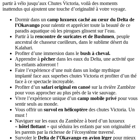
partir à vélo jusqu’aux Chutes Victoria, voilà des moments
inattendus qui ajoutent une touche d’originalité à votre voyage.
Dormir dans un
camp luxueux caché au cœur du Delta de
l’Okavango
pour ralentir et apprécier toute la beauté de ce
paradis aquatique où les pirogues glissent sur l’eau.
Partir à la
rencontre de suricates et de Bushmen
, peuple
ancestral de chasseur cueilleurs, dans le sublime désert du
Kalahari.
Profiter d’une immersion dans le
bush à cheval.
Apprendre à
pêcher
dans les eaux du Delta, une activité que
les enfants adoreront !
Faire l’expérience d’une nuit dans un lodge mythique
implanté face aux superbes chutes Victoria et profiter d’un thé
face à ce spectacle incroyable.
Profiter d’un
safari original en canoé
sur la rivière Zambèze
pour vous approcher au plus près de la vie sauvage.
Vivre l’expérience unique d’un
camp mobile privé
pour vous
sentir seuls au monde.
Vous offrir un
survol en hélicoptère
des chutes Victoria. Un
must !
Naviguer sur les eaux du Zambèze à bord d’un luxueux
«
hôtel flottant
» qui séduira les enfants par son originalité et
les parents par la richesse de l’écosystème traversé.
Survoler le
Delta de l’Okavango en avion léger
pour mieux