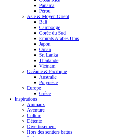
Panama
Pérou
Asie & Moyen Orient
Bali
Cambodge
Corée du Sud
Emirats Arabes Unis
Japon
Oman
Sri Lanka
Thaïlande
Vietnam
Océanie & Pacifique
Australie
Polynésie
Europe
Grèce
Inspirations
Animaux
Aventure
Culture
Détente
Divertissement
Hors des sentiers battus