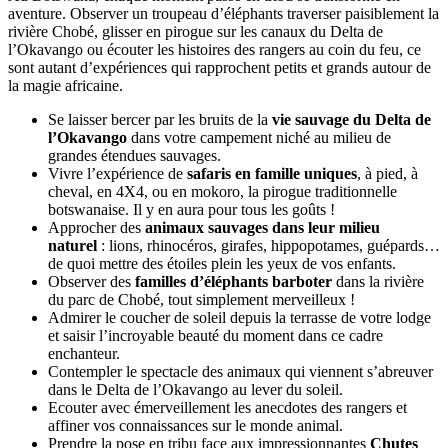
aventure. Observer un troupeau d’éléphants traverser paisiblement la
rivière Chobé, glisser en pirogue sur les canaux du Delta de
l’Okavango ou écouter les histoires des rangers au coin du feu, ce
sont autant d’expériences qui rapprochent petits et grands autour de
la magie africaine.
Se laisser bercer par les bruits de la
vie sauvage du Delta de
l’Okavango
dans votre campement niché au milieu de
grandes étendues sauvages.
Vivre l’expérience de
safaris en famille uniques
, à pied, à
cheval, en 4X4, ou en mokoro, la pirogue traditionnelle
botswanaise. Il y en aura pour tous les goûts !
Approcher des
animaux sauvages dans leur milieu
naturel
: lions, rhinocéros, girafes, hippopotames, guépards…
de quoi mettre des étoiles plein les yeux de vos enfants.
Observer des
familles d’éléphants barboter
dans la rivière
du parc de Chobé, tout simplement merveilleux !
Admirer le coucher de soleil depuis la terrasse de votre lodge
et saisir l’incroyable beauté du moment dans ce cadre
enchanteur.
Contempler le spectacle des animaux qui viennent s’abreuver
dans le Delta de l’Okavango au lever du soleil.
Ecouter avec émerveillement les anecdotes des rangers et
affiner vos connaissances sur le monde animal.
Prendre la pose en tribu face aux impressionnantes
Chutes