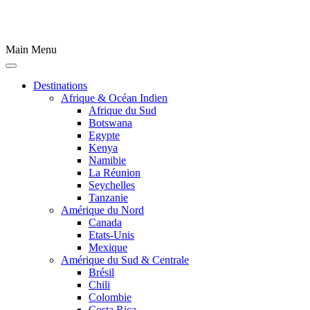
Main Menu
Destinations
Afrique & Océan Indien
Afrique du Sud
Botswana
Egypte
Kenya
Namibie
La Réunion
Seychelles
Tanzanie
Amérique du Nord
Canada
Etats-Unis
Mexique
Amérique du Sud & Centrale
Brésil
Chili
Colombie
Costa Rica