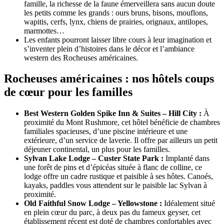
famille, la richesse de la faune émerveillera sans aucun doute
les petits comme les grands : ours bruns, bisons, mouflons,
wapitis, cerfs, lynx, chiens de prairies, orignaux, antilopes,
marmottes…
Les enfants pourront laisser libre cours à leur imagination et
s’inventer plein d’histoires dans le décor et l’ambiance
western des Rocheuses américaines.
Rocheuses américaines : nos hôtels coups
de cœur pour les familles
Best Western Golden Spike Inn & Suites – Hill City :
À
proximité du Mont Rushmore, cet hôtel bénéficie de chambres
familiales spacieuses, d’une piscine intérieure et une
extérieure, d’un service de laverie. Il offre par ailleurs un petit
déjeuner continental, un plus pour les familles.
Sylvan Lake Lodge – Custer State Park :
Implanté dans
une forêt de pins et d’épicéas située à flanc de colline, ce
lodge offre un cadre rustique et paisible à ses hôtes. Canoés,
kayaks, paddles vous attendent sur le paisible lac Sylvan à
proximité.
Old Faithful Snow Lodge – Yellowstone :
Idéalement situé
en plein cœur du parc, à deux pas du fameux geyser, cet
établissement récent est doté de chambres confortables avec