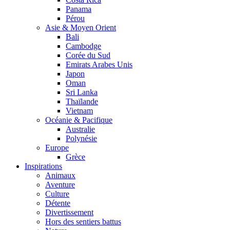
Panama
Pérou
Asie & Moyen Orient
Bali
Cambodge
Corée du Sud
Emirats Arabes Unis
Japon
Oman
Sri Lanka
Thaïlande
Vietnam
Océanie & Pacifique
Australie
Polynésie
Europe
Grèce
Inspirations
Animaux
Aventure
Culture
Détente
Divertissement
Hors des sentiers battus