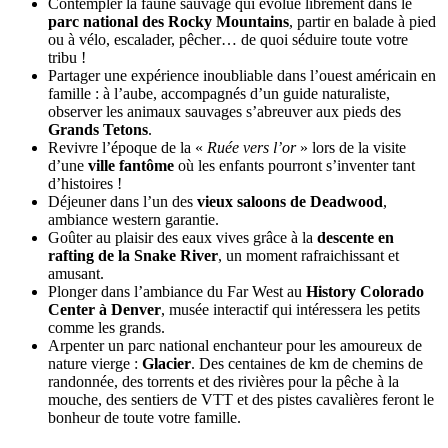
Contempler la faune sauvage qui évolue librement dans le
parc national des Rocky Mountains
, partir en balade à pied
ou à vélo, escalader, pêcher… de quoi séduire toute votre
tribu !
Partager une expérience inoubliable dans l’ouest américain en
famille : à l’aube, accompagnés d’un guide naturaliste,
observer les animaux sauvages s’abreuver aux pieds des
Grands Tetons
.
Revivre l’époque de la «
Ruée vers l’or
» lors de la visite
d’une
ville fantôme
où les enfants pourront s’inventer tant
d’histoires !
Déjeuner dans l’un des
vieux saloons de Deadwood
,
ambiance western garantie.
Goûter au plaisir des eaux vives grâce à la
descente en
rafting de la Snake River
, un moment rafraichissant et
amusant.
Plonger dans l’ambiance du Far West au
History Colorado
Center à Denver
, musée interactif qui intéressera les petits
comme les grands.
Arpenter un parc national enchanteur pour les amoureux de
nature vierge :
Glacier
. Des centaines de km de chemins de
randonnée, des torrents et des rivières pour la pêche à la
mouche, des sentiers de VTT et des pistes cavalières feront le
bonheur de toute votre famille.