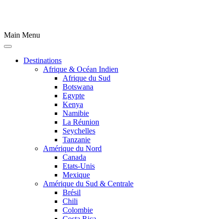
Main Menu
Destinations
Afrique & Océan Indien
Afrique du Sud
Botswana
Egypte
Kenya
Namibie
La Réunion
Seychelles
Tanzanie
Amérique du Nord
Canada
Etats-Unis
Mexique
Amérique du Sud & Centrale
Brésil
Chili
Colombie
Costa Rica