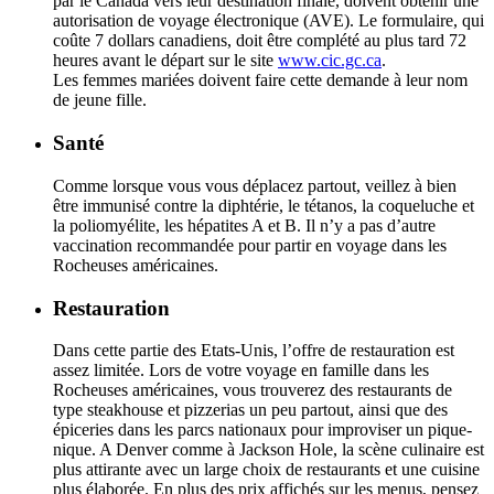
par le Canada vers leur destination finale, doivent obtenir une
autorisation de voyage électronique (AVE). Le formulaire, qui
coûte 7 dollars canadiens, doit être complété au plus tard 72
heures avant le départ sur le site
www.cic.gc.ca
.
Les femmes mariées doivent faire cette demande à leur nom
de jeune fille.
Santé
Comme lorsque vous vous déplacez partout, veillez à bien
être immunisé contre la diphtérie, le tétanos, la coqueluche et
la poliomyélite, les hépatites A et B. Il n’y a pas d’autre
vaccination recommandée pour partir en voyage dans les
Rocheuses américaines.
Restauration
Dans cette partie des Etats-Unis, l’offre de restauration est
assez limitée. Lors de votre voyage en famille dans les
Rocheuses américaines, vous trouverez des restaurants de
type steakhouse et pizzerias un peu partout, ainsi que des
épiceries dans les parcs nationaux pour improviser un pique-
nique. A Denver comme à Jackson Hole, la scène culinaire est
plus attirante avec un large choix de restaurants et une cuisine
plus élaborée. En plus des prix affichés sur les menus, pensez