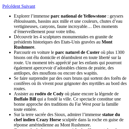
Précédent
Suivant
Explorer l’immense
parc national de Yellowstone
: geysers
éblouissants, bassins aux mille et une couleurs, chutes d’eau
vertigineuses, canyons, faune incroyable… Des moments
d’émerveillement pour votre tribu.
Découvrir les 4 sculptures monumentales en granite de
présidents historiques des Etats-Unis gravées au
Mont
Rushmore
.
Parcourir en voiture le
parc naturel de Custer
où plus 1300
bisons ont élu domicile et déambulent en toute liberté sur la
route. Un moment très apprécié par les enfants qui pourront
également apercevoir d’adorables chiens de prairie, des
antilopes, des mouflons ou encore des wapitis.
Se faire surprendre par des ours bruns qui sortent des forêts de
conifères où ils vivent pour grignoter des myrtilles au bord des
routes.
Assister au
rodéo de Cody
où plane encore la légende de
Buffalo Bill
qui a fondé la ville. Ce spectacle constitue une
bonne approche des traditions du Far West pour la famille
toute entière.
Sur la terre sacrée des Sioux, admirer l’immense
statue du
chef indien Crazy Horse
sculptée dans la roche en guise de
réponse amérindienne au Mont Rushmore.