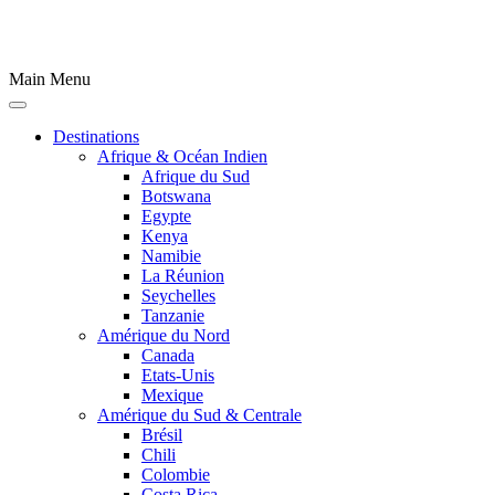
Main Menu
Destinations
Afrique & Océan Indien
Afrique du Sud
Botswana
Egypte
Kenya
Namibie
La Réunion
Seychelles
Tanzanie
Amérique du Nord
Canada
Etats-Unis
Mexique
Amérique du Sud & Centrale
Brésil
Chili
Colombie
Costa Rica