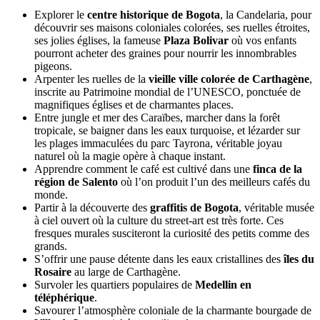
Explorer le
centre historique de Bogota
, la Candelaria, pour
découvrir ses maisons coloniales colorées, ses ruelles étroites,
ses jolies églises, la fameuse
Plaza Bolivar
où vos enfants
pourront acheter des graines pour nourrir les innombrables
pigeons.
Arpenter les ruelles de la
vieille ville colorée de Carthagène
,
inscrite au Patrimoine mondial de l’UNESCO, ponctuée de
magnifiques églises et de charmantes places.
Entre jungle et mer des Caraïbes, marcher dans la forêt
tropicale, se baigner dans les eaux turquoise, et lézarder sur
les plages immaculées du parc Tayrona, véritable joyau
naturel où la magie opère à chaque instant.
Apprendre comment le café est cultivé dans une
finca de la
région de Salento
où l’on produit l’un des meilleurs cafés du
monde.
Partir à la découverte des
graffitis de Bogota
, véritable musée
à ciel ouvert où la culture du street-art est très forte. Ces
fresques murales susciteront la curiosité des petits comme des
grands.
S’offrir une pause détente dans les eaux cristallines des
îles du
Rosaire
au large de Carthagène.
Survoler les quartiers populaires de
Medellin en
téléphérique
.
Savourer l’atmosphère coloniale de la charmante bourgade de