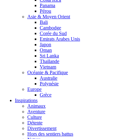
Panama
Pérou
Asie & Moyen Orient
Bali
Cambodge
Corée du Sud
Emirats Arabes Unis
Japon
Oman
Sri Lanka
Thaïlande
Vietnam
Océanie & Pacifique
Australie
Polynésie
Europe
Grèce
Inspirations
Animaux
Aventure
Culture
Détente
Divertissement
Hors des sentiers battus