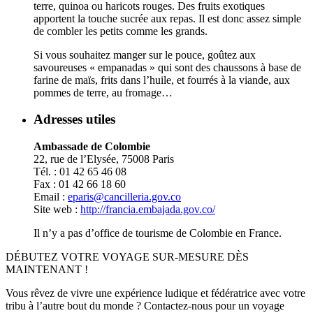
terre, quinoa ou haricots rouges. Des fruits exotiques
apportent la touche sucrée aux repas. Il est donc assez simple
de combler les petits comme les grands.
Si vous souhaitez manger sur le pouce, goûtez aux
savoureuses « empanadas » qui sont des chaussons à base de
farine de maïs, frits dans l’huile, et fourrés à la viande, aux
pommes de terre, au fromage…
Adresses utiles
Ambassade de Colombie
22, rue de l’Elysée, 75008 Paris
Tél. : 01 42 65 46 08
Fax : 01 42 66 18 60
Email :
eparis@cancilleria.gov.co
Site web :
http://francia.embajada.gov.co/
Il n’y a pas d’office de tourisme de Colombie en France.
DÉBUTEZ VOTRE VOYAGE SUR-MESURE DÈS
MAINTENANT !
Vous rêvez de vivre une expérience ludique et fédératrice avec votre
tribu à l’autre bout du monde ? Contactez-nous pour un voyage