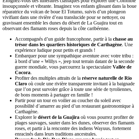
Éloignez-vous des itinéraires classiques pour explorer une Colombie
insoupçonnée et vibrante. Imaginez vos enfants glissant dans la boue
réparatrice du volcan de boue El Totumo, suivis d’un plongeon
vivifiant dans une rivière d’eau translucide pour se nettoyer, ou
gravissant ensemble les dunes du désert de La Guajira tout en
observant des flamants roses depuis la côte caribéenne.
Accompagnés d’un guide francophone, partir à la
chasse au
trésor dans les quartiers historiques de Carthagène
. Une
expérience ludique pour petits et grands !
Embarquer pour une sympathique aventure avec votre tribu :
à bord d’une « Willys », jeep tout terrain datant de la seconde
guerre mondiale, vous parcourrez la spectaculaire
Vallée de
Cocora
.
Profiter des multiples attraits de la
réserve naturelle de Rio
Claro
où coule une rivière transparente invitant à la baignade
que l’on peut survoler grâce à toute une série de tyroliennes,
de bons moments à partager en famille !
Partir pour un tour en voilier au coucher du soleil avec
possibilité d’amarrer au pied d’un restaurant gastronomique à
Carthagène.
Explorer le
désert de la Guajira
où vous pourrez profiter de
plages sauvages, sauter dans les dunes, observer des flamants
roses, et partir à la rencontre des indiens Wayuus, fortement
enracinés dans leurs traditions ancestrales.