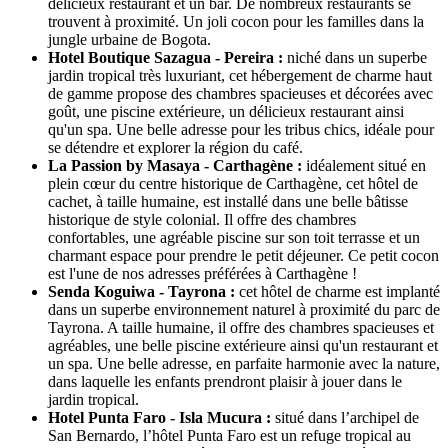
délicieux restaurant et un bar. De nombreux restaurants se
trouvent à proximité. Un joli cocon pour les familles dans la
jungle urbaine de Bogota.
Hotel Boutique Sazagua - Pereira :
niché dans un superbe
jardin tropical très luxuriant, cet hébergement de charme haut
de gamme propose des chambres spacieuses et décorées avec
goût, une piscine extérieure, un délicieux restaurant ainsi
qu'un spa. Une belle adresse pour les tribus chics, idéale pour
se détendre et explorer la région du café.
La Passion by Masaya - Carthagène :
idéalement situé en
plein cœur du centre historique de Carthagène, cet hôtel de
cachet, à taille humaine, est installé dans une belle bâtisse
historique de style colonial. Il offre des chambres
confortables, une agréable piscine sur son toit terrasse et un
charmant espace pour prendre le petit déjeuner. Ce petit cocon
est l'une de nos adresses préférées à Carthagène !
Senda Koguiwa - Tayrona :
cet hôtel de charme est implanté
dans un superbe environnement naturel à proximité du parc de
Tayrona. A taille humaine, il offre des chambres spacieuses et
agréables, une belle piscine extérieure ainsi qu'un restaurant et
un spa. Une belle adresse, en parfaite harmonie avec la nature,
dans laquelle les enfants prendront plaisir à jouer dans le
jardin tropical.
Hotel Punta Faro - Isla Mucura :
situé dans l’archipel de
San Bernardo, l’hôtel Punta Faro est un refuge tropical au