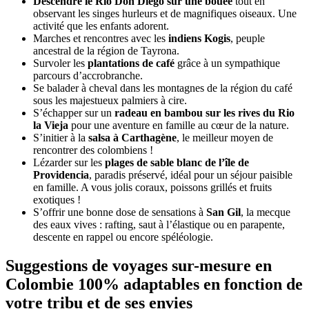
Descendre le Rio Don Diego sur une bouée
tout en
observant les singes hurleurs et de magnifiques oiseaux. Une
activité que les enfants adorent.
Marches et rencontres avec les
indiens Kogis
, peuple
ancestral de la région de Tayrona.
Survoler les
plantations de café
grâce à un sympathique
parcours d’accrobranche.
Se balader à cheval dans les montagnes de la région du café
sous les majestueux palmiers à cire.
S’échapper sur un
radeau en bambou sur les rives du Rio
la Vieja
pour une aventure en famille au cœur de la nature.
S’initier à la
salsa à Carthagène
, le meilleur moyen de
rencontrer des colombiens !
Lézarder sur les
plages de sable blanc de l’île de
Providencia
, paradis préservé, idéal pour un séjour paisible
en famille. A vous jolis coraux, poissons grillés et fruits
exotiques !
S’offrir une bonne dose de sensations à
San Gil
, la mecque
des eaux vives : rafting, saut à l’élastique ou en parapente,
descente en rappel ou encore spéléologie.
Suggestions de voyages sur-mesure en
Colombie 100% adaptables en fonction de
votre tribu et de ses envies