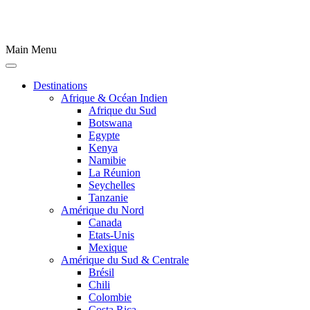
Main Menu
Destinations
Afrique & Océan Indien
Afrique du Sud
Botswana
Egypte
Kenya
Namibie
La Réunion
Seychelles
Tanzanie
Amérique du Nord
Canada
Etats-Unis
Mexique
Amérique du Sud & Centrale
Brésil
Chili
Colombie
Costa Rica