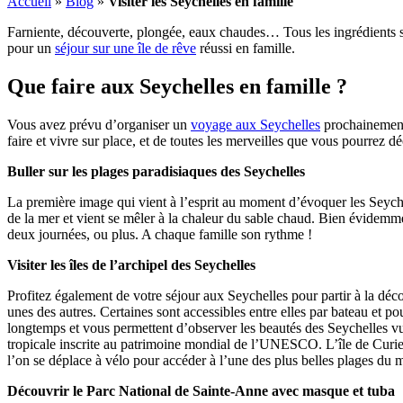
Accueil
»
Blog
»
Visiter les Seychelles en famille
Farniente, découverte, plongée, eaux chaudes… Tous les ingrédients so
pour un
séjour sur une île de rêve
réussi en famille.
Que faire aux Seychelles en famille ?
Vous avez prévu d’organiser un
voyage aux Seychelles
prochainement 
faire et vivre sur place, et de toutes les merveilles que vous pourrez d
Buller sur les plages paradisiaques des Seychelles
La première image qui vient à l’esprit au moment d’évoquer les Seychel
de la mer et vient se mêler à la chaleur du sable chaud. Bien évidemme
deux journées, ou plus. A chaque famille son rythme !
Visiter les îles de l’archipel des Seychelles
Profitez également de votre séjour aux Seychelles pour partir à la déco
unes des autres. Certaines sont accessibles entre elles par bateau et po
longtemps et vous permettent d’observer les beautés des Seychelles vue
tropicale inscrite au patrimoine mondial de l’UNESCO. L’île de Curieu
l’on se déplace à vélo pour accéder à l’une des plus belles plages d
Découvrir le Parc National de Sainte-Anne avec masque et tuba