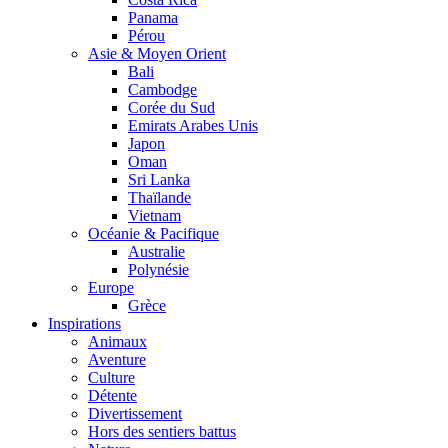
Panama
Pérou
Asie & Moyen Orient
Bali
Cambodge
Corée du Sud
Emirats Arabes Unis
Japon
Oman
Sri Lanka
Thaïlande
Vietnam
Océanie & Pacifique
Australie
Polynésie
Europe
Grèce
Inspirations
Animaux
Aventure
Culture
Détente
Divertissement
Hors des sentiers battus