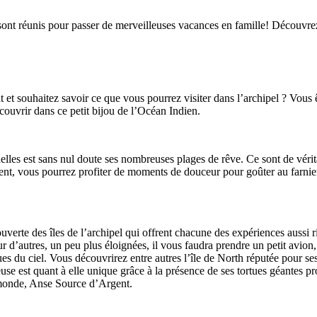
nt réunis pour passer de merveilleuses vacances en famille! Découvrez 
et souhaitez savoir ce que vous pourrez visiter dans l’archipel ? Vous êt
écouvrir dans ce petit bijou de l’Océan Indien.
les est sans nul doute ses nombreuses plages de rêve. Ce sont de vérita
nt, vous pourrez profiter de moments de douceur pour goûter au farnient
uverte des îles de l’archipel qui offrent chacune des expériences aussi 
ur d’autres, un peu plus éloignées, il vous faudra prendre un petit avion
s du ciel. Vous découvrirez entre autres l’île de North réputée pour ses
se est quant à elle unique grâce à la présence de ses tortues géantes p
u monde, Anse Source d’Argent.