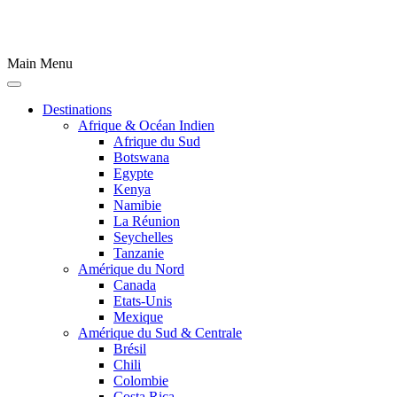
Main Menu
Destinations
Afrique & Océan Indien
Afrique du Sud
Botswana
Egypte
Kenya
Namibie
La Réunion
Seychelles
Tanzanie
Amérique du Nord
Canada
Etats-Unis
Mexique
Amérique du Sud & Centrale
Brésil
Chili
Colombie
Costa Rica