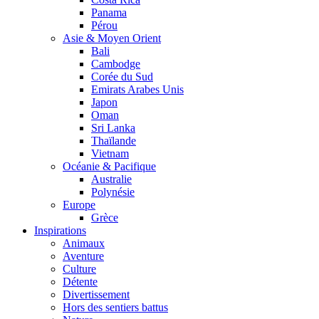
Panama
Pérou
Asie & Moyen Orient
Bali
Cambodge
Corée du Sud
Emirats Arabes Unis
Japon
Oman
Sri Lanka
Thaïlande
Vietnam
Océanie & Pacifique
Australie
Polynésie
Europe
Grèce
Inspirations
Animaux
Aventure
Culture
Détente
Divertissement
Hors des sentiers battus