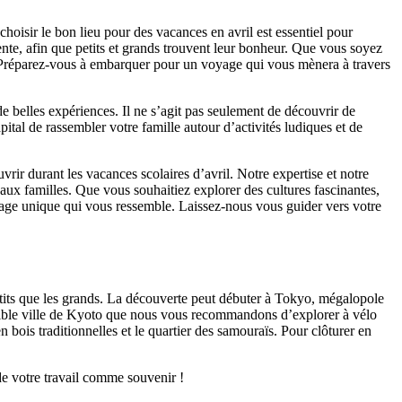
hoisir le bon lieu pour des vacances en avril est essentiel pour
ente, afin que petits et grands trouvent leur bonheur. Que vous soyez
ut. Préparez-vous à embarquer pour un voyage qui vous mènera à travers
 belles expériences. Il ne s’agit pas seulement de découvrir de
ital de rassembler votre famille autour d’activités ludiques et de
vrir durant les vacances scolaires d’avril. Notre expertise et notre
aux familles. Que vous souhaitiez explorer des cultures fascinantes,
yage unique qui vous ressemble. Laissez-nous vous guider vers votre
etits que les grands. La découverte peut débuter à Tokyo, mégalopole
aisible ville de Kyoto que nous vous recommandons d’explorer à vélo
en bois traditionnelles et le quartier des samouraïs. Pour clôturer en
de votre travail comme souvenir !