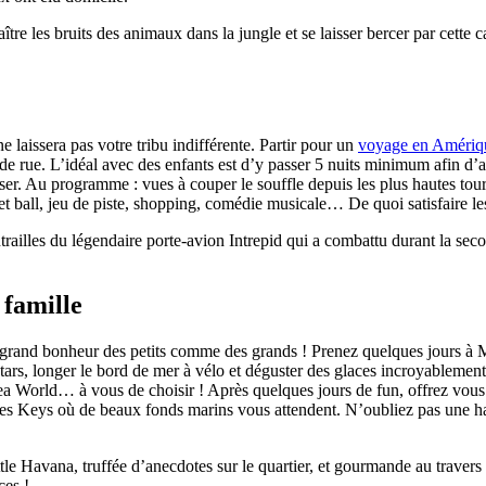
tre les bruits des animaux dans la jungle et se laisser bercer par cette
 laissera pas votre tribu indifférente. Partir pour un
voyage en Amériqu
de rue. L’idéal avec des enfants est d’y passer 5 nuits minimum afin d’ad
ser. Au programme : vues à couper le souffle depuis les plus hautes tours
t ball, jeu de piste, shopping, comédie musicale… De quoi satisfaire les 
trailles du légendaire porte-avion Intrepid qui a combattu durant la se
 famille
us grand bonheur des petits comme des grands ! Prenez quelques jours à
 stars, longer le bord de mer à vélo et déguster des glaces incroyableme
 Sea World… à vous de choisir ! Après quelques jours de fun, offrez vo
es Keys où de beaux fonds marins vous attendent. N’oubliez pas une hal
tle Havana, truffée d’anecdotes sur le quartier, et gourmande au traver
ces !