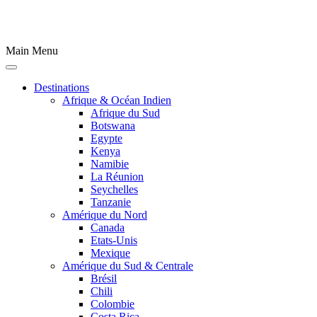
Main Menu
Destinations
Afrique & Océan Indien
Afrique du Sud
Botswana
Egypte
Kenya
Namibie
La Réunion
Seychelles
Tanzanie
Amérique du Nord
Canada
Etats-Unis
Mexique
Amérique du Sud & Centrale
Brésil
Chili
Colombie
Costa Rica