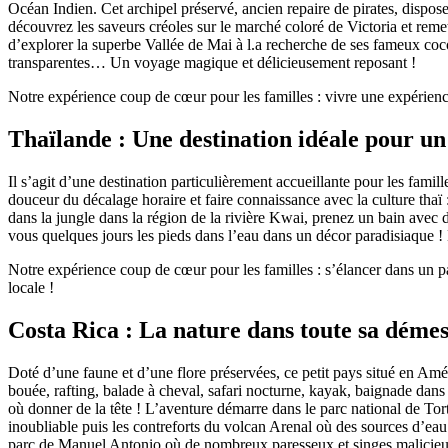
Océan Indien. Cet archipel préservé, ancien repaire de pirates, dispose
découvrez les saveurs créoles sur le marché coloré de Victoria et reme
d’explorer la superbe Vallée de Mai à l.a recherche de ses fameux coco
transparentes… Un voyage magique et délicieusement reposant !
Notre expérience coup de cœur pour les familles : vivre une expérie
Thaïlande : Une destination idéale pour un
Il s’agit d’une destination particulièrement accueillante pour les fam
douceur du décalage horaire et faire connaissance avec la culture thaï
dans la jungle dans la région de la rivière Kwai, prenez un bain avec d
vous quelques jours les pieds dans l’eau dans un décor paradisiaque 
Notre expérience coup de cœur pour les familles : s’élancer dans un p
locale !
Costa Rica : La nature dans toute sa déme
Doté d’une faune et d’une flore préservées, ce petit pays situé en Amé
bouée, rafting, balade à cheval, safari nocturne, kayak, baignade dans
où donner de la tête ! L’aventure démarre dans le parc national de Tor
inoubliable puis les contreforts du volcan Arenal où des sources d’ea
parc de Manuel Antonio où de nombreux paresseux et singes malicieux