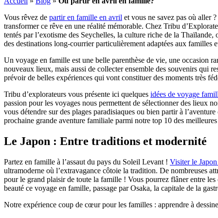
Accueil
»
Blog
»
Où partir en avril en famille?
Vous rêvez de
partir en famille en avril
et vous ne savez pas où aller ? 
transformer ce rêve en une réalité mémorable. Chez Tribu d’Explorateur
tentés par l’exotisme des Seychelles, la culture riche de la Thaïland
des destinations long-courrier particulièrement adaptées aux familles et
Un voyage en famille est une belle parenthèse de vie, une occasion ra
nouveaux lieux, mais aussi de collecter ensemble des souvenirs qui res
prévoir de belles expériences qui vont constituer des moments très féd
Tribu d’explorateurs vous présente ici quelques
idées de voyage famil
passion pour les voyages nous permettent de sélectionner des lieux non
vous détendre sur des plages paradisiaques ou bien partir à l’aventur
prochaine grande aventure familiale parmi notre top 10 des meilleures 
Le Japon : Entre traditions et modernité
Partez en famille à l’assaut du pays du Soleil Levant !
Visiter le Japon
ultramoderne où l’extravagance côtoie la tradition. De nombreuses att
pour le grand plaisir de toute la famille ! Vous pourrez flâner entre les
beauté ce voyage en famille, passage par Osaka, la capitale de la gast
Notre expérience coup de cœur pour les familles : apprendre à dessine