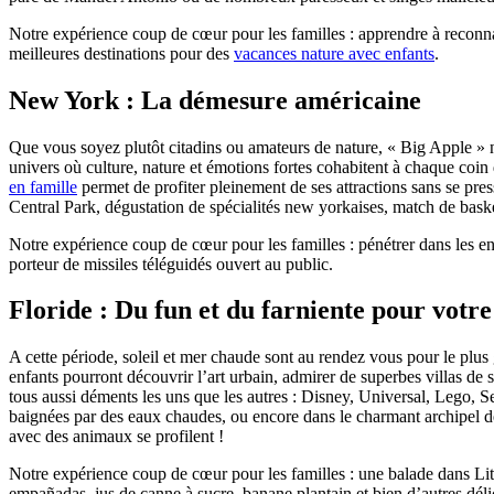
Notre expérience coup de cœur pour les familles : apprendre à reconnaî
meilleures destinations pour des
vacances nature avec enfants
.
New York : La démesure américaine
Que vous soyez plutôt citadins ou amateurs de nature, « Big Apple » ne
univers où culture, nature et émotions fortes cohabitent à chaque coin 
en famille
permet de profiter pleinement de ses attractions sans se pres
Central Park, dégustation de spécialités new yorkaises, match de baske
Notre expérience coup de cœur pour les familles : pénétrer dans les en
porteur de missiles téléguidés ouvert au public.
Floride : Du fun et du farniente pour votre
A cette période, soleil et mer chaude sont au rendez vous pour le pl
enfants pourront découvrir l’art urbain, admirer de superbes villas de
tous aussi déments les uns que les autres : Disney, Universal, Lego,
baignées par des eaux chaudes, ou encore dans le charmant archipel d
avec des animaux se profilent !
Notre expérience coup de cœur pour les familles : une balade dans Lit
empañadas, jus de canne à sucre, banane plantain et bien d’autres déli