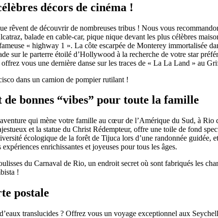
célèbres décors de cinéma !
 que rêvent de découvrir de nombreuses tribus ! Nous vous recommandon
catraz, balade en cable-car, pique nique devant les plus célèbres maisons
 fameuse « highway 1 ». La côte escarpée de Monterey immortalisée dans l
de sur le parterre étoilé d’Hollywood à la recherche de votre star préf
offrez vous une dernière danse sur les traces de « La La Land » au Gri
cisco dans un camion de pompier rutilant !
 de bonnes “vibes” pour toute la famille
aventure qui mène votre famille au cœur de l’Amérique du Sud, à Rio de
ueux et la statue du Christ Rédempteur, offre une toile de fond spec
 diversité écologique de la forêt de Tijuca lors d’une randonnée guidée,
 expériences enrichissantes et joyeuses pour tous les âges.
oulisses du Carnaval de Rio, un endroit secret où sont fabriqués les ch
ista !
te postale
r d’eaux translucides ? Offrez vous un voyage exceptionnel aux Seychell