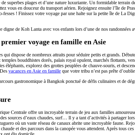
 de superbes plages et d’une nature luxuriante. Un formidable terrain de 
ttez vous en douceur du transport aérien. Rejoignez ensuite l’île de Pras
-fesses ! Finissez votre voyage par une halte sur la petite île de La D
nce digne de Koh Lanta avec vos enfants lors d’une de nos randonnées a
 premier voyage en famille en Asie
illes qui dispose de nombreux attraits pour séduire petits et grands. Dé
 : temples bouddhistes dorés, palais royal opulent, marchés flottants, v
es éléphants, explorez des grottes peuplées de chauve-souris, et descend
! Des
vacances en Asie en famille
que votre tribu n’est pas prête d’oublie
arcours gastronomique à Bangkok ponctué de défis culinaires et de dégust
sure
rique Centrale offre un incroyable terrain de jeu aux familles amoureuses
 des sources d’eaux chaudes, surf… Il y a tant d’activités à partager lor
tuguero où un vaste réseau de canaux abrite une incroyable faune. Rejoi
u chaude et des parcours dans la canopée vous attendent. Après tous ces
 ont élu domicile.