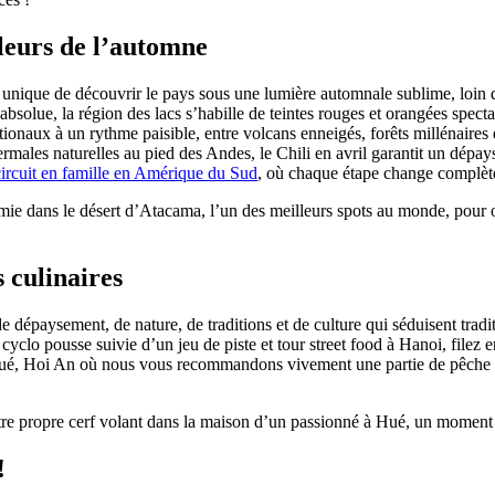
leurs de l’automne
 unique de découvrir le pays sous une lumière automnale sublime, loin de
absolue, la région des lacs s’habille de teintes rouges et orangées spect
tionaux à un rythme paisible, entre volcans enneigés, forêts millénaires
rmales naturelles au pied des Andes, le Chili en avril garantit un dépays
circuit en famille en Amérique du Sud
, où chaque étape change complèt
omie dans le désert d’Atacama, l’un des meilleurs spots au monde, pour 
 culinaires
dépaysement, de nature, de traditions et de culture qui séduisent traditi
yclo pousse suivie d’un jeu de piste et tour street food à Hanoi, filez e
e Hué, Hoi An où nous vous recommandons vivement une partie de pêche
tre propre cerf volant dans la maison d’un passionné à Hué, un moment 
!