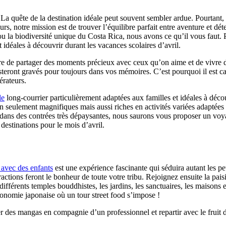
La quête de la destination idéale peut souvent sembler ardue. Pourtant, c
s, notre mission est de trouver l’équilibre parfait entre aventure et dét
e, ou la biodiversité unique du Costa Rica, nous avons ce qu’il vous fa
 idéales à découvrir durant les vacances scolaires d’avril.
re de partager des moments précieux avec ceux qu’on aime et de vivre de
teront gravés pour toujours dans vos mémoires. C’est pourquoi il est cap
érateurs.
le
long-courrier particulièrement adaptées aux familles et idéales à décou
 seulement magnifiques mais aussi riches en activités variées adaptées 
e dans des contrées très dépaysantes, nous saurons vous proposer un vo
destinations pour le mois d’avril.
 avec des enfants
est une expérience fascinante qui séduira autant les p
ractions feront le bonheur de toute votre tribu. Rejoignez ensuite la p
 différents temples bouddhistes, les jardins, les sanctuaires, les maisons 
ronomie japonaise où un tour street food s’impose !
r des mangas en compagnie d’un professionnel et repartir avec le fruit 