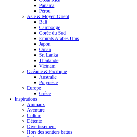
Panama
Pérou
Asie & Moyen Orient
Bali
Cambodge
Corée du Sud
Emirats Arabes Unis
Japon
Oman
Sri Lanka
Thaïlande
Vietnam
Océanie & Pacifique
Australie
Polynésie
Europe
Grèce
Inspirations
Animaux
Aventure
Culture
Détente
Divertissement
Hors des sentiers battus