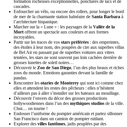
formation rocheuses exceptionnelles, ponctuées de lacs et de
cascades.
Enfourcher un vélo, ou encore des rollers, pour longer le bord
de mer de la charmante station balnéaire de
Santa Barbara
à
l’architecture hispanique.
Marcher sur la « Lune » : les paysages de la
Vallée de la
Mort
offrent un spectacle aux couleurs et aux formes
incroyables.
Partir sur les traces de vos
stars préférées
: des empreintes,
des étoiles à leur nom, des poupées de cire aux superbes villas
de Bel Air en passant par de superbes voitures aux vitres
teintées, les stars ne sont souvent pas loin cachées derrière de
grosses lunettes de soleil noires…
Découvrir le
Zoo de San Diego
, l’un des plus beaux et riches
zoos du monde. Emotions garanties devant la famille de
pandas.
Rencontrer les
otaries de Monterey
qui sont ici comme chez
elles et attendent les restes des pêcheurs : elles n’hésitent
d’ailleurs pas à aller s’installer sur les bateaux au mouillage.
Découvrir l’envers du décor des grosses productions
hollywoodiennes dans l’un des
mythiques studios
de la ville.
Chut… on tourne !
Endosser l’uniforme du pompier américain et partez sillonner
San Francisco dans un camion de pompier rutilant.
Explorer des
villes fantômes
, jadis peuplées par des