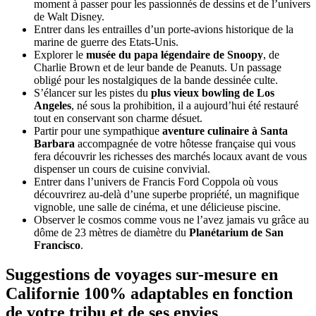
moment à passer pour les passionnés de dessins et de l’univers
de Walt Disney.
Entrer dans les entrailles d’un porte-avions historique de la
marine de guerre des Etats-Unis.
Explorer le
musée du papa légendaire de Snoopy
, de
Charlie Brown et de leur bande de Peanuts. Un passage
obligé pour les nostalgiques de la bande dessinée culte.
S’élancer sur les pistes du
plus vieux bowling de Los
Angeles
, né sous la prohibition, il a aujourd’hui été restauré
tout en conservant son charme désuet.
Partir pour une sympathique
aventure culinaire à Santa
Barbara
accompagnée de votre hôtesse française qui vous
fera découvrir les richesses des marchés locaux avant de vous
dispenser un cours de cuisine convivial.
Entrer dans l’univers de Francis Ford Coppola où vous
découvrirez au-delà d’une superbe propriété, un magnifique
vignoble, une salle de cinéma, et une délicieuse piscine.
Observer le cosmos comme vous ne l’avez jamais vu grâce au
dôme de 23 mètres de diamètre du
Planétarium de San
Francisco
.
Suggestions de voyages sur-mesure en
Californie 100% adaptables en fonction
de votre tribu et de ses envies