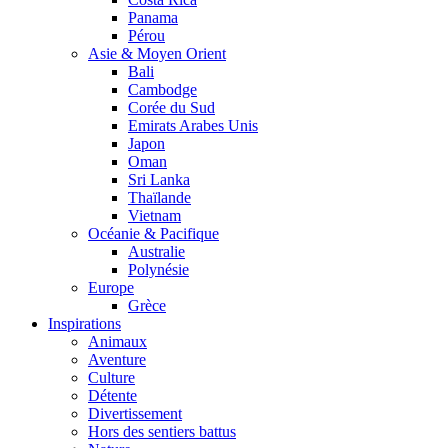
Panama
Pérou
Asie & Moyen Orient
Bali
Cambodge
Corée du Sud
Emirats Arabes Unis
Japon
Oman
Sri Lanka
Thaïlande
Vietnam
Océanie & Pacifique
Australie
Polynésie
Europe
Grèce
Inspirations
Animaux
Aventure
Culture
Détente
Divertissement
Hors des sentiers battus