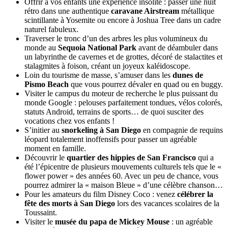
Offrir à vos enfants une expérience insolite : passer une nuit
rétro dans une authentique
caravane Airstream
métallique
scintillante à Yosemite ou encore à Joshua Tree dans un cadre
naturel fabuleux.
Traverser le tronc d’un des arbres les plus volumineux du
monde au
Sequoia National Park
avant de déambuler dans
un labyrinthe de cavernes et de grottes, décoré de stalactites et
stalagmites à foison, créant un joyeux kaléidoscope.
Loin du tourisme de masse, s’amuser dans les
dunes de
Pismo Beach
que vous pourrez dévaler en quad ou en buggy.
Visiter le campus du moteur de recherche le plus puissant du
monde Google : pelouses parfaitement tondues, vélos colorés,
statuts Android, terrains de sports… de quoi susciter des
vocations chez vos enfants !
S’initier au
snorkeling à San Diego
en compagnie de requins
léopard totalement inoffensifs pour passer un agréable
moment en famille.
Découvrir le
quartier des hippies de San Francisco
qui a
été l’épicentre de plusieurs mouvements culturels tels que le «
flower power » des années 60. Avec un peu de chance, vous
pourrez admirer la « maison Bleue » d’une célèbre chanson…
Pour les amateurs du film Disney Coco : venez
célébrer la
fête des morts à San Diego
lors des vacances scolaires de la
Toussaint.
Visiter le
musée du papa de Mickey Mouse
: un agréable