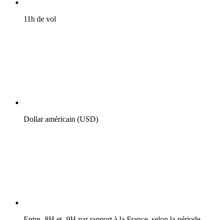
11h de vol
Dollar américain (USD)
Entre -8H et -9H par rapport à la France, selon la période