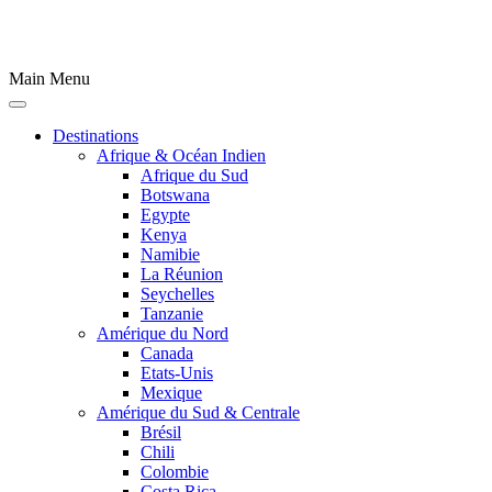
Main Menu
Destinations
Afrique & Océan Indien
Afrique du Sud
Botswana
Egypte
Kenya
Namibie
La Réunion
Seychelles
Tanzanie
Amérique du Nord
Canada
Etats-Unis
Mexique
Amérique du Sud & Centrale
Brésil
Chili
Colombie
Costa Rica