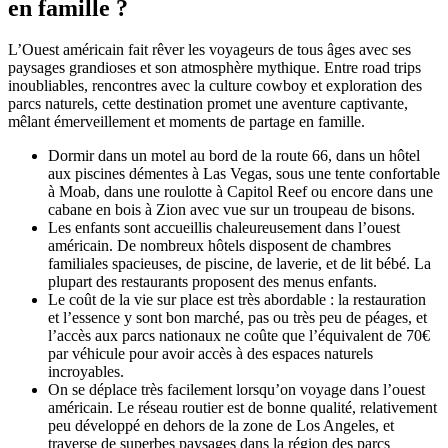
en famille ?
L’Ouest américain fait rêver les voyageurs de tous âges avec ses
paysages grandioses et son atmosphère mythique. Entre road trips
inoubliables, rencontres avec la culture cowboy et exploration des
parcs naturels, cette destination promet une aventure captivante,
mêlant émerveillement et moments de partage en famille.
Dormir dans un motel au bord de la route 66, dans un hôtel
aux piscines démentes à Las Vegas, sous une tente confortable
à Moab, dans une roulotte à Capitol Reef ou encore dans une
cabane en bois à Zion avec vue sur un troupeau de bisons.
Les enfants sont accueillis chaleureusement dans l’ouest
américain. De nombreux hôtels disposent de chambres
familiales spacieuses, de piscine, de laverie, et de lit bébé. La
plupart des restaurants proposent des menus enfants.
Le coût de la vie sur place est très abordable : la restauration
et l’essence y sont bon marché, pas ou très peu de péages, et
l’accès aux parcs nationaux ne coûte que l’équivalent de 70€
par véhicule pour avoir accès à des espaces naturels
incroyables.
On se déplace très facilement lorsqu’on voyage dans l’ouest
américain. Le réseau routier est de bonne qualité, relativement
peu développé en dehors de la zone de Los Angeles, et
traverse de superbes paysages dans la région des parcs