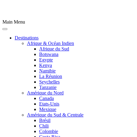
Main Menu
Destinations
Afrique & Océan Indien
Afrique du Sud
Botswana
Egypte
Kenya
Namibie
La Réunion
Seychelles
Tanzanie
Amérique du Nord
Canada
Etats-Unis
Mexique
Amérique du Sud & Centrale
Brésil
Chili
Colombie
Costa Rica