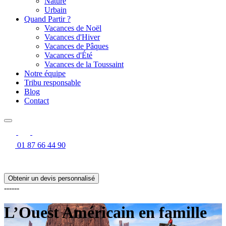
Nature
Urbain
Quand Partir ?
Vacances de Noël
Vacances d'Hiver
Vacances de Pâques
Vacances d'Été
Vacances de la Toussaint
Notre équipe
Tribu responsable
Blog
Contact
01 87 66 44 90
Obtenir un devis personnalisé
------
L’Ouest Américain en famille