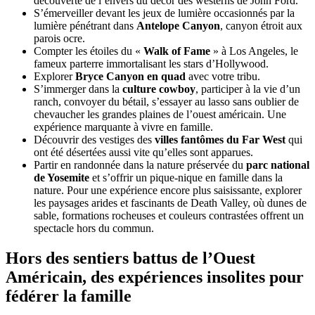
découverte de l’envers du décor des westerns de John Ford.
S’émerveiller devant les jeux de lumière occasionnés par la
lumière pénétrant dans
Antelope Canyon
, canyon étroit aux
parois ocre.
Compter les étoiles du «
Walk of Fame
» à Los Angeles, le
fameux parterre immortalisant les stars d’Hollywood.
Explorer
Bryce Canyon en quad
avec votre tribu.
S’immerger dans la
culture cowboy
, participer à la vie d’un
ranch, convoyer du bétail, s’essayer au lasso sans oublier de
chevaucher les grandes plaines de l’ouest américain. Une
expérience marquante à vivre en famille.
Découvrir des vestiges des
villes fantômes du Far West
qui
ont été désertées aussi vite qu’elles sont apparues.
Partir en randonnée dans la nature préservée du
parc national
de Yosemite
et s’offrir un pique-nique en famille dans la
nature. Pour une expérience encore plus saisissante, explorer
les paysages arides et fascinants de Death Valley, où dunes de
sable, formations rocheuses et couleurs contrastées offrent un
spectacle hors du commun.
Hors des sentiers battus de l’Ouest
Américain, des expériences insolites pour
fédérer la famille