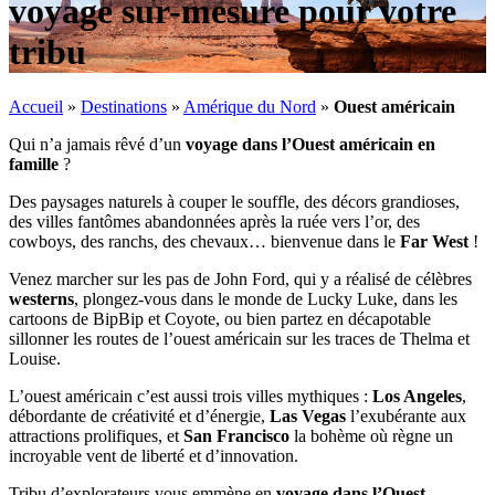
voyage sur-mesure pour votre
tribu
Accueil
»
Destinations
»
Amérique du Nord
»
Ouest américain
Qui n’a jamais rêvé d’un
voyage dans l’Ouest américain en
famille
?
Des paysages naturels à couper le souffle, des décors grandioses,
des villes fantômes abandonnées après la ruée vers l’or, des
cowboys, des ranchs, des chevaux… bienvenue dans le
Far West
!
Venez marcher sur les pas de John Ford, qui y a réalisé de célèbres
westerns
, plongez-vous dans le monde de Lucky Luke, dans les
cartoons de BipBip et Coyote, ou bien partez en décapotable
sillonner les routes de l’ouest américain sur les traces de Thelma et
Louise.
L’ouest américain c’est aussi trois villes mythiques :
Los Angeles
,
débordante de créativité et d’énergie,
Las Vegas
l’exubérante aux
attractions prolifiques, et
San Francisco
la bohème où règne un
incroyable vent de liberté et d’innovation.
Tribu d’explorateurs vous emmène en
voyage dans l’Ouest