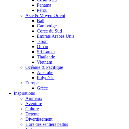
Panama
Pérou
Asie & Moyen Orient
Bali
Cambodge
Corée du Sud
Emirats Arabes Unis
Japon
Oman
Sri Lanka
Thaïlande
Vietnam
Océanie & Pacifique
Australie
Polynésie
Europe
Grèce
Inspirations
Animaux
Aventure
Culture
Détente
Divertissement
Hors des sentiers battus