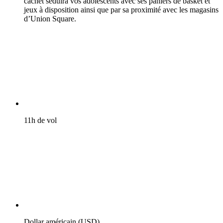
cachet séduira vos adolescents avec ses paniers de basket et
jeux à disposition ainsi que par sa proximité avec les magasins
d’Union Square.
11h de vol
Dollar américain (USD)