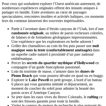
Pour ceux qui souhaitent explorer l’Ouest américain autrement, de
nombreuses expériences originales offrent des instants uniques à
partager en famille. Entre aventures au cœur de paysages
spectaculaires, rencontres insolites et activités ludiques, ces moments
hors du commun laisseront des souvenirs impérissables.
Partir à l’aventure dans d’étroits canyons de l’Utah, lors d’une
randonnée originale
, au milieu de parois rocheuses colorées,
de falaises et de formations géologiques impressionnantes.
Une expérience que les explorateurs en herbe adorent !
Griller des chamallows au coin du feu puis passer une
nuit
magique sous la tente (confortablement aménagée)
dans
un superbe cadre naturel à proximité d’un parc national
emblématique.
Percer les
secrets du quartier mythique d’Hollywood
en
compagnie d’un guide francophone passionné.
Loin du tourisme de masse, s’amuser dans les
dunes de
Pismo Beach
que vous pourrez dévaler en quad ou en buggy.
Explorer le
Lake Powell
en petit groupe, à bord d’un bateau
6 places qui vous garantira intimité et dépaysement, au
moment du coucher du soleil pour admirer la beauté des
parois ocres d’Antelope Canyon.
Se jeter dans les eaux vives du fleuve Colorado, le
rafting
ce
sont des frissons garantis pour toute la famille.
Visiter le campus du moteur de recherche le plus puissant du