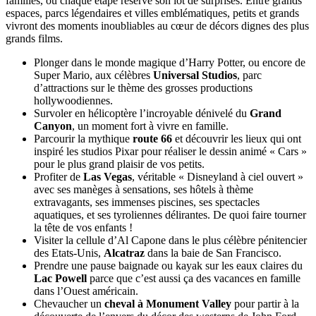
familles, où chaque étape réserve son lot de surprises. Entre grands
espaces, parcs légendaires et villes emblématiques, petits et grands
vivront des moments inoubliables au cœur de décors dignes des plus
grands films.
Plonger dans le monde magique d’Harry Potter, ou encore de
Super Mario, aux célèbres
Universal Studios
, parc
d’attractions sur le thème des grosses productions
hollywoodiennes.
Survoler en hélicoptère l’incroyable dénivelé du
Grand
Canyon
, un moment fort à vivre en famille.
Parcourir la mythique
route 66
et découvrir les lieux qui ont
inspiré les studios Pixar pour réaliser le dessin animé « Cars »
pour le plus grand plaisir de vos petits.
Profiter de
Las Vegas
, véritable « Disneyland à ciel ouvert »
avec ses manèges à sensations, ses hôtels à thème
extravagants, ses immenses piscines, ses spectacles
aquatiques, et ses tyroliennes délirantes. De quoi faire tourner
la tête de vos enfants !
Visiter la cellule d’Al Capone dans le plus célèbre pénitencier
des Etats-Unis,
Alcatraz
dans la baie de San Francisco.
Prendre une pause baignade ou kayak sur les eaux claires du
Lac Powell
parce que c’est aussi ça des vacances en famille
dans l’Ouest américain.
Chevaucher un
cheval à Monument Valley
pour partir à la