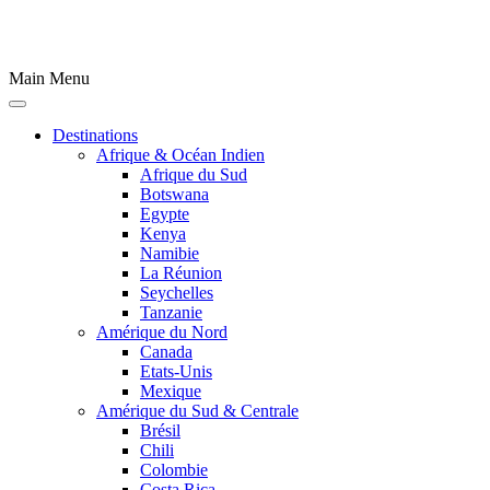
Main Menu
Destinations
Afrique & Océan Indien
Afrique du Sud
Botswana
Egypte
Kenya
Namibie
La Réunion
Seychelles
Tanzanie
Amérique du Nord
Canada
Etats-Unis
Mexique
Amérique du Sud & Centrale
Brésil
Chili
Colombie
Costa Rica