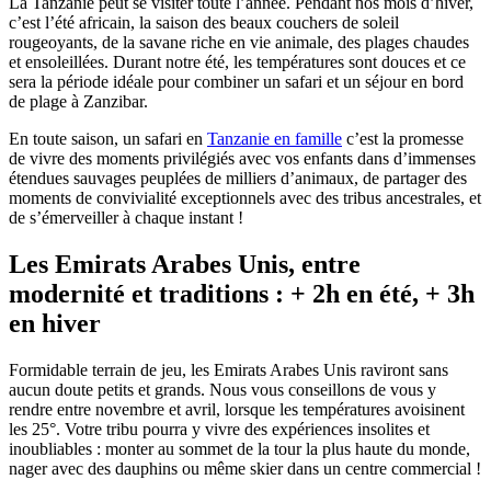
La Tanzanie peut se visiter toute l’année. Pendant nos mois d’hiver,
c’est l’été africain, la saison des beaux couchers de soleil
rougeoyants, de la savane riche en vie animale, des plages chaudes
et ensoleillées. Durant notre été, les températures sont douces et ce
sera la période idéale pour combiner un safari et un séjour en bord
de plage à Zanzibar.
En toute saison, un safari en
Tanzanie en famille
c’est la promesse
de vivre des moments privilégiés avec vos enfants dans d’immenses
étendues sauvages peuplées de milliers d’animaux, de partager des
moments de convivialité exceptionnels avec des tribus ancestrales, et
de s’émerveiller à chaque instant !
Les Emirats Arabes Unis, entre
modernité et traditions : + 2h en été, + 3h
en hiver
Formidable terrain de jeu, les Emirats Arabes Unis raviront sans
aucun doute petits et grands. Nous vous conseillons de vous y
rendre entre novembre et avril, lorsque les températures avoisinent
les 25°. Votre tribu pourra y vivre des expériences insolites et
inoubliables : monter au sommet de la tour la plus haute du monde,
nager avec des dauphins ou même skier dans un centre commercial !