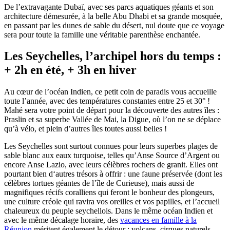
De l’extravagante Dubaï, avec ses parcs aquatiques géants et son
architecture démesurée, à la belle Abu Dhabi et sa grande mosquée,
en passant par les dunes de sable du désert, nul doute que ce voyage
sera pour toute la famille une véritable parenthèse enchantée.
Les Seychelles, l’archipel hors du temps :
+ 2h en été, + 3h en hiver
Au cœur de l’océan Indien, ce petit coin de paradis vous accueille
toute l’année, avec des températures constantes entre 25 et 30° !
Mahé sera votre point de départ pour la découverte des autres îles :
Praslin et sa superbe Vallée de Mai, la Digue, où l’on ne se déplace
qu’à vélo, et plein d’autres îles toutes aussi belles !
Les Seychelles sont surtout connues pour leurs superbes plages de
sable blanc aux eaux turquoise, telles qu’Anse Source d’Argent ou
encore Anse Lazio, avec leurs célèbres rochers de granit. Elles ont
pourtant bien d‘autres trésors à offrir : une faune préservée (dont les
célèbres tortues géantes de l’île de Curieuse), mais aussi de
magnifiques récifs coralliens qui feront le bonheur des plongeurs,
une culture créole qui ravira vos oreilles et vos papilles, et l’accueil
chaleureux du peuple seychellois. Dans le même océan Indien et
avec le même décalage horaire, des
vacances en famille à la
Réunion
méritent également le détour : volcans, cirques naturels,