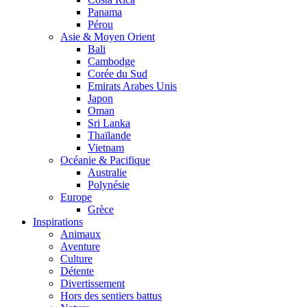
Panama
Pérou
Asie & Moyen Orient
Bali
Cambodge
Corée du Sud
Emirats Arabes Unis
Japon
Oman
Sri Lanka
Thaïlande
Vietnam
Océanie & Pacifique
Australie
Polynésie
Europe
Grèce
Inspirations
Animaux
Aventure
Culture
Détente
Divertissement
Hors des sentiers battus