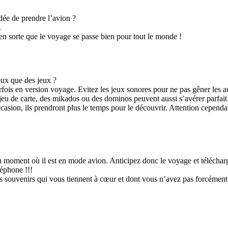
idée de prendre l’avion ?
.
en sorte que le voyage se passe bien pour tout le monde !
eux que des jeux ?
ois en version voyage. Evitez les jeux sonores pour ne pas gêner les autr
n jeu de carte, des mikados ou des dominos peuvent aussi s’avérer parfai
asion, ils prendront plus le temps pour le découvrir. Attention cependant
 du moment où il est en mode avion. Anticipez donc le voyage et télécha
léphone !!!
 souvenirs qui vous tiennent à cœur et dont vous n’avez pas forcément 