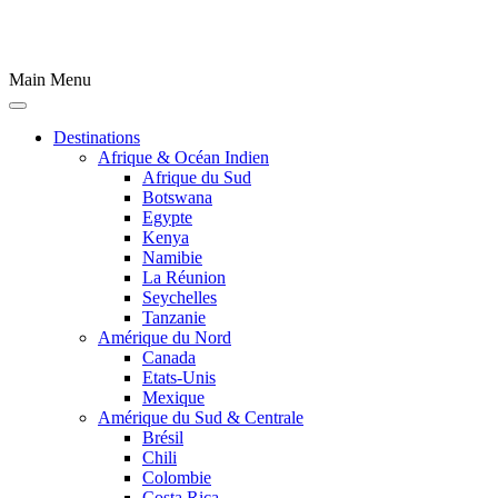
Main Menu
Destinations
Afrique & Océan Indien
Afrique du Sud
Botswana
Egypte
Kenya
Namibie
La Réunion
Seychelles
Tanzanie
Amérique du Nord
Canada
Etats-Unis
Mexique
Amérique du Sud & Centrale
Brésil
Chili
Colombie
Costa Rica