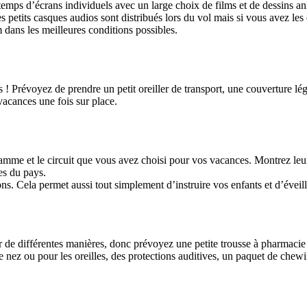
u temps d’écrans individuels avec un large choix de films et de dessins a
 petits casques audios sont distribués lors du vol mais si vous avez les
 dans les meilleures conditions possibles.
ts ! Prévoyez de prendre un petit oreiller de transport, une couverture lé
 vacances une fois sur place.
ramme et le circuit que vous avez choisi pour vos vacances. Montrez leur
es du pays.
s. Cela permet aussi tout simplement d’instruire vos enfants et d’éveille
de différentes manières, donc prévoyez une petite trousse à pharmacie av
 nez ou pour les oreilles, des protections auditives, un paquet de chew