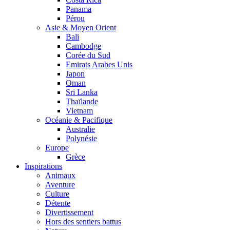
Panama
Pérou
Asie & Moyen Orient
Bali
Cambodge
Corée du Sud
Emirats Arabes Unis
Japon
Oman
Sri Lanka
Thaïlande
Vietnam
Océanie & Pacifique
Australie
Polynésie
Europe
Grèce
Inspirations
Animaux
Aventure
Culture
Détente
Divertissement
Hors des sentiers battus