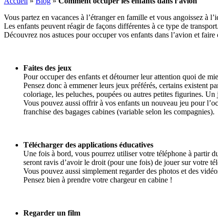
Accueil
»
Blog
»
Comment occuper les enfants dans l’avion
Vous partez en vacances à l’étranger en famille et vous angoissez à l’
Les enfants peuvent réagir de façons différentes à ce type de transport
Découvrez nos astuces pour occuper vos enfants dans l’avion et faire 
Faites des jeux
Pour occuper des enfants et détourner leur attention quoi de mi
Pensez donc à emmener leurs jeux préférés, certains existent parf
coloriage, les peluches, poupées ou autres petites figurines. U
Vous pouvez aussi offrir à vos enfants un nouveau jeu pour l’occ
franchise des bagages cabines (variable selon les compagnies).
Télécharger des applications éducatives
Une fois à bord, vous pourrez utiliser votre téléphone à partir
seront ravis d’avoir le droit (pour une fois) de jouer sur votre té
Vous pouvez aussi simplement regarder des photos et des vidéos
Pensez bien à prendre votre chargeur en cabine !
Regarder un film